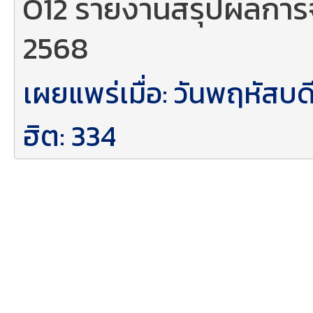
O12 รายงานสรุปผลการจั
2568
เผยแพร่เมื่อ: วันพฤหัส
ฮิต: 334